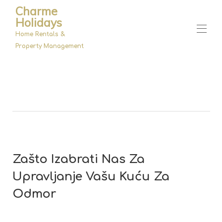
Charme
Holidays
Home Rentals &
Property Management
Home
Nekretnine
▾
Upravljanje
O Nama
Zašto Izabrati Nas Za
Upravljanje Vašu Kuću Za
Odmor