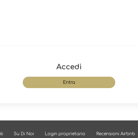
Accedi
Entra
li
Su Di Noi
Login proprietario
Recensioni Airbnb